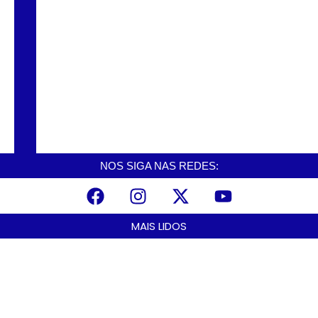
CNCAST – TEMP.2 #56 – DINHO – EX
VEREADOR
NOS SIGA NAS REDES:
MAIS LIDOS