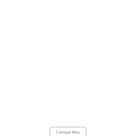
Espingarda roubada de agentes de segurança ferroviária é
recuperada na Vila Esperança.
março 11, 2025
Carregar Mais