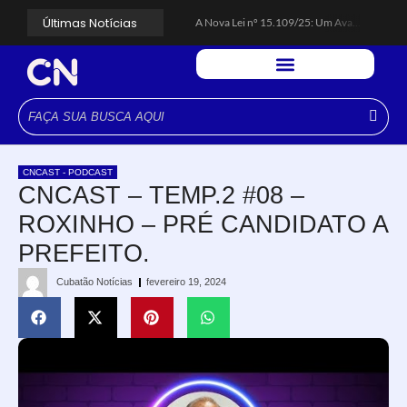
Últimas Notícias
A Nova Lei nº 15.109/25: Um Avanço na Garantia dos Honorários Advocatícios.
Galinha Pintadinha Circus: atração inédita na região encanta crianças no Litoral Plaza Praia Grande.
CÉSAR ANUNCIA PROGRAMAÇÃO DE SHOWS COM CPM 22, MARCELO FALCÃO, FERRUGEM, SAIA RODADA E ZÉ NETO & CRISTIANO.
Espingarda roubada de agentes de segurança ferroviária é recuperada na Vila Esperança.
Polícia Rodoviária resgata bicho-preguiça na Rodovia dos Imigrantes, em Cubatão.
Coluna PLP Cubatão: um debate essencial para as mulheres cubatenses.
Cubatão tem vasta programação no Mês da Mulher: atividades começam nesta sexta (7).
Vigilantes são atacados por criminosos armados durante escolta de carga na Vila Esperança.
César assina decreto que institui gratuidade do transporte público no Carnaval
CNCAST - PODCAST
Celular do cantor Netinho de Paula é encontrado em linha férrea na Vila Esperança
CNCAST – TEMP.2 #08 –
ROXINHO – PRÉ CANDIDATO A
PREFEITO.
Cubatão Notícias
fevereiro 19, 2024