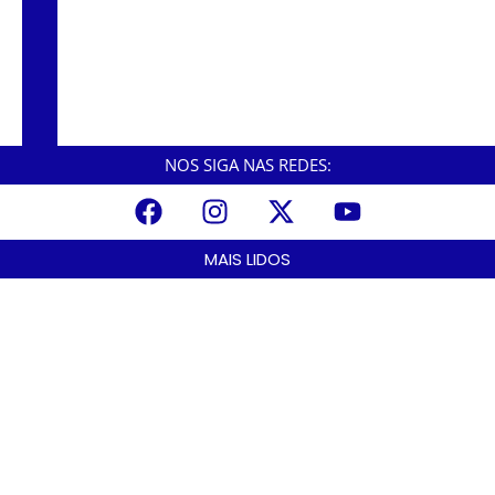
CNCAST – TEMP.2 #56 – DINHO – EX
VEREADOR
NOS SIGA NAS REDES:
MAIS LIDOS